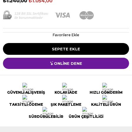
₺1.240,00
₺1.054,00
Favorilere Ekle
ONLİNE DENE
GÜVENLİ ALIŞVERİŞ
KOLAY İADE
HIZLI GÖNDERİM
TAKSİTLİ ÖDEME
ŞIK PAKETLEME
KALİTELİ ÜRÜN
SÜRDÜRÜLEBİLİR
ÜRÜN ÇEŞİTLİLİĞİ